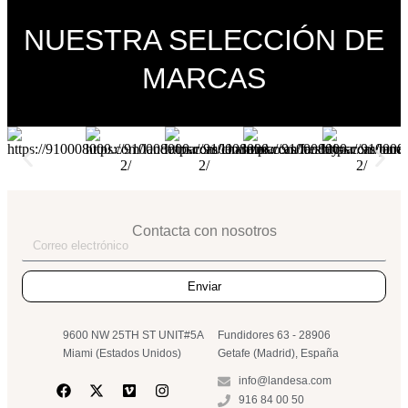
NUESTRA SELECCIÓN DE
MARCAS
Contacta con nosotros
Enviar
9600 NW 25TH ST UNIT#5A
Fundidores 63 - 28906
Miami (Estados Unidos)
Getafe (Madrid), España
info@landesa.com
916 84 00 50