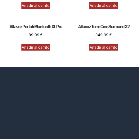
Añadir al carrito
Añadir al carrito
Altavoz Portátil Bluetooth XL Pro
Altavoz Torre Cine Surround X2
89,99
€
349,99
€
Añadir al carrito
Añadir al carrito