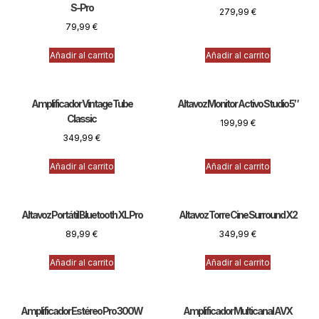
S-Pro
279,99
€
79,99
€
Añadir al carrito
Añadir al carrito
Amplificador Vintage Tube
Altavoz Monitor Activo Studio 5″
Classic
199,99
€
349,99
€
Añadir al carrito
Añadir al carrito
Altavoz Portátil Bluetooth XL Pro
Altavoz Torre Cine Surround X2
89,99
€
349,99
€
Añadir al carrito
Añadir al carrito
Amplificador Estéreo Pro 300W
Amplificador Multicanal AVX