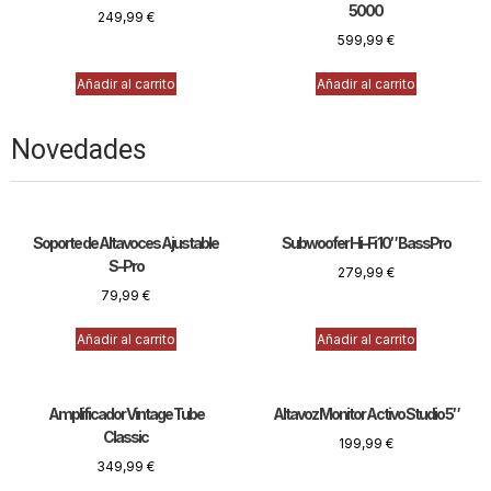
5000
249,99
€
599,99
€
Añadir al carrito
Añadir al carrito
Novedades
Soporte de Altavoces Ajustable
Subwoofer Hi-Fi 10″ BassPro
S-Pro
279,99
€
79,99
€
Añadir al carrito
Añadir al carrito
Amplificador Vintage Tube
Altavoz Monitor Activo Studio 5″
Classic
199,99
€
349,99
€