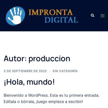
Saltar
al
Buscar
contenido
Alte
men
Autor:
produccion
3 DE SEPTIEMBRE DE 2022
SIN CATEGORÍA
¡Hola, mundo!
Bienvenido a WordPress. Esta es tu primera entrada.
Edítala o bórrala, ¡luego empieza a escribir!